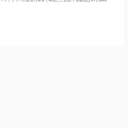
ーテアグリーの店を六本木で再現したお店へ 雰囲気はNYのBAR