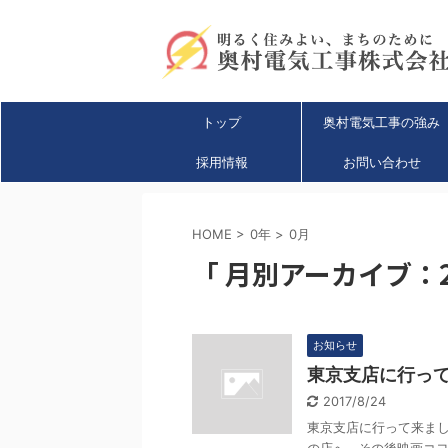
トップ
奥村電気工事の強み
採用情報
お問い合わせ
HOME
>
0年
>
0月
「 月別アーカイブ：20
お知らせ
東京支店に行っ
2017/8/24
東京支店に行って来まし