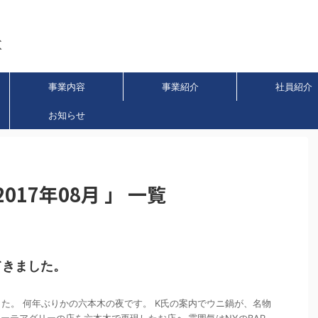
事業内容
事業紹介
社員紹介
お知らせ
17年08月 」 一覧
てきました。
た。 何年ぶりかの六本木の夜です。 K氏の案内でウニ鍋が、名物